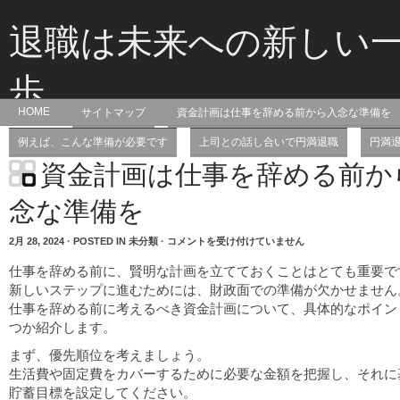
退職は未来への新しい
歩
HOME
サイトマップ
資金計画は仕事を辞める前から入念な準備を
退職して未来を切り開こうとしている方を応援するサイトです！
例えば、こんな準備が必要です
上司との話し合いで円満退職
円満
資金計画は仕事を辞める前か
念な準備を
資
2月 28, 2024 · POSTED IN 未分類 ·
コメントを受け付けていません
金
計
仕事を辞める前に、賢明な計画を立てておくことはとても重要で
画
は
新しいステップに進むためには、財政面での準備が欠かせません
仕
仕事を辞める前に考えるべき資金計画について、具体的なポイン
事
を
つか紹介します。
辞
め
まず、優先順位を考えましょう。
る
前
生活費や固定費をカバーするために必要な金額を把握し、それに
か
貯蓄目標を設定してください。
ら