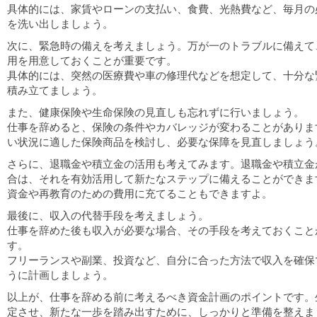
入
具体的には、家賃やローンの支払い、食費、光熱費など、毎月の
念
な
を洗い出しましょう。
準
備
次に、緊急時の備えを考えましょう。万が一のトラブルに備えて
を
は
用を用意しておくことが重要です。
具体的には、突然の医療費や車の修理代などを想定して、十分な
積み立てましょう。
また、健康保険や生命保険の見直しも忘れずに行いましょう。
仕事を辞めると、保険の条件やカバレッジが変わることがありま
い状況に適した保険商品を検討し、必要な保障を見直しましょう
さらに、退職金や積立金の活用も考えてみます。退職金や積立金
合は、それを有効活用して新たなステップに備えることができま
資金や再教育のための費用に充てることもできますよ。
最後に、収入の代替手段を考えましょう。
仕事を辞めた後も収入が必要な場合、その手段を考えておくこと
す。
フリーランスや副業、投資など、自分に合った方法で収入を確保
うに計画しましょう。
以上が、仕事を辞める前に考えるべき資金計画のポイントです。
定させ、新たな一歩を踏み出すために、しっかりと準備を整えま