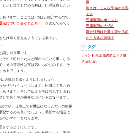
職
。しかし誰でも辞める時は、円満退職したい
例えば、こんな準備が必要
です
があります。ここでは5つほど紹介するので、
円満退職のポイント
退職について書かれたサイト
を読んでみてく
円満退職の大切さ
資金計画は仕事を辞める前
から入念な準備を
るだけ早く伝えるようにする事です。
す。
タグ
と話し合う事です。
ポイント
介護
優先順位
引き継
たその上司だった人と関わっていく事になる
ぎ
話し合い
で、その可能性は実は高いものなのです。そ
があるでしょう。
いに退職願を出すようにしましょう。
っかりと行うようにします。円滑にするため
があります。そして伝える事は忘れてしまわ
プしておく事が重要なポイントになります。
先の方や、仕事上でお世話になった方への挨拶
手配するのも良いでしょう。手配する場合に
るのがマナーとなります。
理をするようにします。