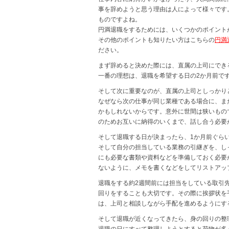
事を辞めようと思う理由は人によって様々です
ものですよね。
円満退職をするためには、いくつかのポイント
その他のポイントも知りたい方はこちらの
円満
ださい。
まず辞めると決めた際には、直属の上司にでき
一番の理想は、退職を希望する日の2か月前で
そして次に重要なのが、直属の上司としっかり
なぜなら次の仕事が同じ業種である場合に、ま
かもしれないからです。意外に世間は狭いもの
のためお互いに納得のいくまで、話し合う必要
そして退職する日が決まったら、1か月前ぐら
そして自分の担当している業務の引継ぎを、し
にも必要な書類や資料などを準備しておく必要
ないように、メモを書くなどをしてリストアッ
退職をする約2週間前には担当をしている取引
回りをすることも大切です。その際に挨拶状を
は、上司と相談しながら手配を進めるようにす
そして退職が近くなってきたら、身の回りの整