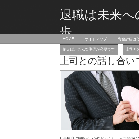
退職は未来へ
歩
HOME
サイトマップ
資金計画は
退職して未来を切り開こうとしている方
例えば、こんな準備が必要です
上司と
上司との話し合い
仕事内容に納得がいかなかったり、人間関係に