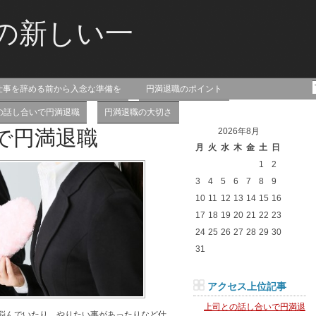
の新しい一
仕事を辞める前から入念な準備を
円満退職のポイント
を応援するサイトです！
の話し合いで円満退職
円満退職の大切さ
で円満退職
2026年8月
月
火
水
木
金
土
日
1
2
3
4
5
6
7
8
9
10
11
12
13
14
15
16
17
18
19
20
21
22
23
24
25
26
27
28
29
30
31
アクセス上位記事
上司との話し合いで円満退
悩んでいたり、やりたい事があったりなど仕