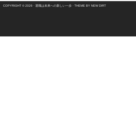
COPYRIGHT © 2026 ·
退職は未来への新しい一歩
·
THEME BY NEW DIRT